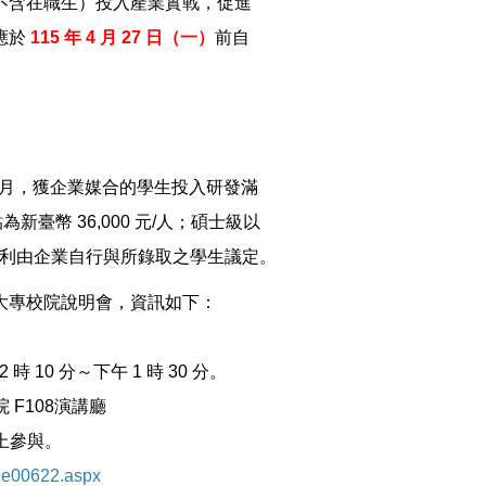
含在職生）投入產業實戰，促進
應於
115 年 4 月 27 日（一）
前自
 3 個月，獲企業媒合的學生投入研發滿
幣 36,000 元/人；碩士級以
關福利由企業自行與所錄取之學生議定。
大專校院說明會，資訊如下：
10 分～下午 1 時 30 分。
108演講廳
上參與。
19e00622.aspx