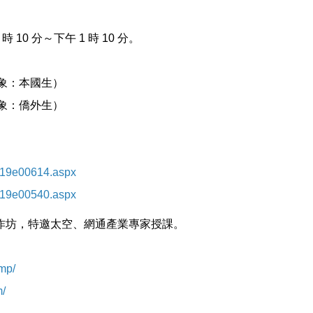
0 分～下午 1 時 10 分。
：本國生）
：僑外生）
/D19e00614.aspx
/D19e00540.aspx
作坊，特邀太空、網通產業專家授課。
ump/
m/