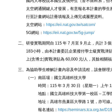
國內大專校院本國生及僑外生（皆不限科系，但不
太空網通關鍵人才發展，有意報名本計畫的學生
行至計畫網站註冊填報及上傳完成履歷資料。
太空網站：
ht
tps://eii.nat.gov.tw/satcom/
5G網站：
https://eii.nat.gov.tw/5g-jump/
二、研發實戰期間自 115 年 7 月至 9 月止，共計
183小時，由本計畫委託企業撥付學士級實戰津貼為新臺
上(含博士)實戰津貼為 60,000 元/人，其餘相
三、為協助學生瞭解計畫內容及申請流程，該會辦理
（一）南區場：國立高雄科技大學
時間：115 年 3 月 30 日（星期一）上午 12 時 
地點：國立高雄科技大學第一校區 – 工學院 F
地址：高雄市燕巢區大學路 1 號，亦可線
報名連結：
https://seminars.tca.org.tw/D