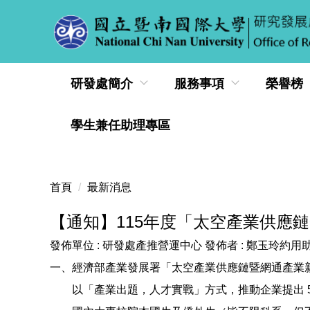
跳
到
主
要
內
研發處簡介
服務事項
榮譽榜
容
區
學生兼任助理專區
首頁
最新消息
【通知】115年度「太空產業供應
發佈單位 :
研發處產推營運中心
發佈者 :
鄭玉玲約用
一、經濟部產業發展署「太空產業供應鏈暨網通產業
以「產業出題，人才實戰」方式，推動企業提出 5