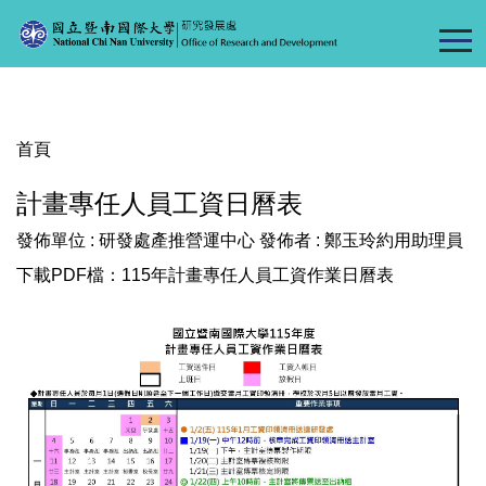
跳
到
主
要
內
容
首頁
區
計畫專任人員工資日曆表
發佈單位 :
研發處產推營運中心
發佈者 :
鄭玉玲約用助理員
下載PDF檔：
115年計畫專任人員工資作業日曆表