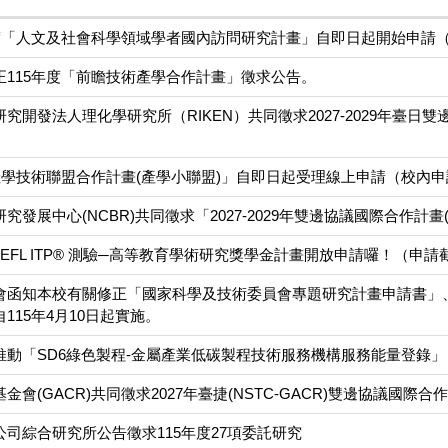
度「人文及社會科學領域學者國內訪問研究計畫」自即日起開始申請（校內
正115年度「前瞻技術產學合作計畫」徵求公告。
開發法人理化學研究所（RIKEN）共同徵求2027-2029年臺日雙邊
產學技術聯盟合作計畫(產學小聯盟)」自即日起受理線上申請（校內申請截止
發展中心(NCBR)共同徵求「2027-2029年雙邊協議國際合作計畫(1-
OEFL ITP® 測驗─高等教育學術研究獎學金計畫開放申請囉！（申請截止日
會函知本校有關修正「國家科學及技術委員會專題研究計畫申請書」
115年4月10日起實施。
推動「SD6綠色製程-金屬產業低碳製程技術服務機構服務能量登錄」
會(GACR)共同徵求2027年臺捷(NSTC-GACR)雙邊協議國際合作
司綜合研究所公告徵求115年度27項委託研究