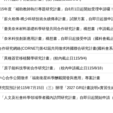
15年度「補助教師執行專題研究計畫」自8月1日起開始受理申請囉！（申
度「薪火相傳-稀少科研技術永續傳承計畫」試辦方案，自即日起接申請(校內
度「臺美奈米材料基礎科學研發共同合作研究計畫」構想書（申請截止日11
度「奈米科技創新應用計畫」構想書，自即日起接受申請（國科會截止日11
研究網絡(CORNET)第42屆共同徵求跨國聯合研究計畫(國科會系統申請
「異種器官移植醫學研究計畫」(校內截止日115/9/4)
度「原子能科技學術合作研究計畫」（校內申請截止日115/8/18）
中心合作公開徵求「福衛衛星科學酬載開發與應用」專案計畫
究院預計於115年7月15日（三）辦理「2027 GRI計畫說明x實
度「人文及社會科學領域學者國內訪問研究計畫」自即日起開始申請（校內