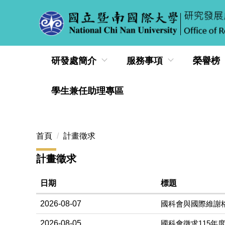
跳
到
主
要
內
研發處簡介
服務事項
榮譽榜
容
區
學生兼任助理專區
首頁
計畫徵求
計畫徵求
日期
標題
2026-08-07
國科會與國際維謝格勒
2026-08-05
國科會徵求115年度