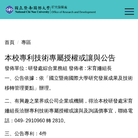
跳
到
主
要
內
容
首頁
專區
區
本校專利技術專屬授權或讓與公告
發佈單位 :
研發處綜合業務組
發佈者 :
宋育姍組長
一、公告依據：依「國立暨南國際大學研究發展成果及技術
移轉管理要點」辦理。
二、有興趣之業界或公司企業或機關，得洽本校研發處宋育
姍組長洽辦專利技術專屬授權或讓與及詢議價事宜，聯絡電
話：049- 2910960 轉 2810。
三、公告專利：4件