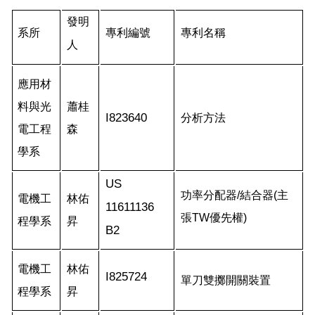
發明
系所
專利編號
專利名稱
人
應用材
料與光
蕭桂
I823640
分析方法
電工程
森
學系
US
功率分配器/結合器
(
主
電機工
林佑
11611136
張
TW
優先權
)
程學系
昇
B2
電機工
林佑
I825724
單刀雙擲開關裝置
程學系
昇